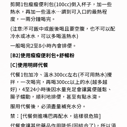
剪開1包瘦瘦便利包(100cc)倒入杯子，加一些
熱水，再加一些溫水…調到可入口的最熱程
度，一兩分鐘喝完。
(注意:不可飯中或飯後喝且要空腹，也不可以配
冷水或冰水，可以多喝溫熱水)
一般喝完2至8小時內會排便。
[B2]使用瘦瘦便利包+舒暢粉
[C]使用明師代餐
代餐1包加冷、溫水300cc左右(不可用熱水)攪
拌，一次喝完，再喝300cc以上的水(越多越
好)，4至24小時後因水量充足會讓糞便蓬鬆、
腸子蠕動，順利地排便，甚至有點水瀉。
服用代餐後，必須盡量補充水分。
禁：[代餐倒進嘴巴再配水，這樣很危險]
代餐會讓其他藥品作用降低(因結合了)，所以須