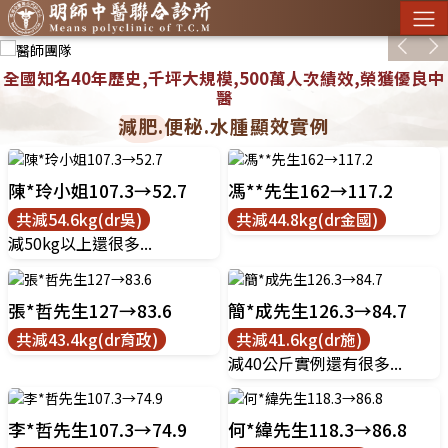
全國知名40年歷史,千坪大規模,500萬人次績效,榮獲優良中
醫
減肥.便秘.水腫顯效實例
陳*玲小姐107.3→52.7
馮**先生162→117.2
共減54.6kg(dr吳)
共減44.8kg(dr金國)
減50kg以上還很多...
張*哲先生127→83.6
簡*成先生126.3→84.7
共減43.4kg(dr育政)
共減41.6kg(dr施)
減40公斤實例還有很多...
李*哲先生107.3→74.9
何*緯先生118.3→86.8