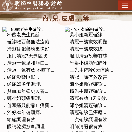
內.兒.皮膚...等
．80歲老先生確診...
．吳小姐新冠確診...
．確診吃西藥無法痊癒...
．清冠一號療效明顯...
．清冠搭配藥粉更快好...
．清冠一號成效快...
．服用清冠7天無症狀...
．服用清冠改善有感...
．清冠一號溫和順口...
．**蓁小姐新冠確診...
．清冠一號有效,不咳了...
．王先生確診6天痊癒...
．頭痛影響睡眠...
．清冠一號有效改善...
．頭痛20多年調理...
．陳小姐新冠確診...
．貧血30年病史改善...
．孫先生新冠確診...
．鄭小姐頭痛調理...
．清冠有效,3天見效...
．偏頭痛只能靠止痛藥...
．邱小姐清冠確診...
．治好30年偏頭痛...
．清冠確診已痊癒...
．頭痛調理有效...
．二次確診調理有效...
．眼睛乾澀放血調理...
．明師清冠很有效...