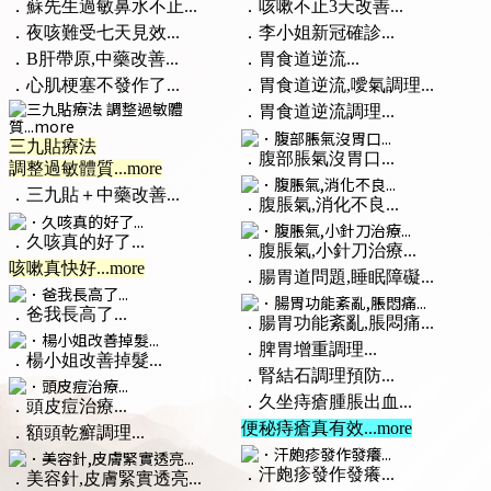
．蘇先生過敏鼻水不止...
．咳嗽不止3天改善...
．夜咳難受七天見效...
．李小姐新冠確診...
．B肝帶原,中藥改善...
．胃食道逆流...
．心肌梗塞不發作了...
．胃食道逆流,噯氣調理...
．胃食道逆流調理...
三九貼療法
．腹部脹氣沒胃口...
調整過敏體質...more
．三九貼＋中藥改善...
．腹脹氣,消化不良...
．久咳真的好了...
．腹脹氣,小針刀治療...
咳嗽真快好...more
．腸胃道問題,睡眠障礙...
．爸我長高了...
．腸胃功能紊亂,脹悶痛...
．脾胃增重調理...
．楊小姐改善掉髮...
．腎結石調理預防...
．久坐痔瘡腫脹出血...
．頭皮痘治療...
便秘痔瘡真有效...more
．額頭乾癬調理...
．汗皰疹發作發癢...
．美容針,皮膚緊實透亮...