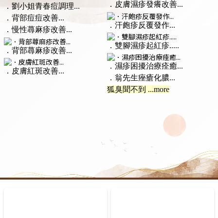
．皮膚濕疹發癢改善...
．劉小姐青春痘調理...
．背部痘痘改善...
．汗皰疹反覆發作...
．慢性蕁麻疹改善...
．雙腳濕疹起紅疹.....
．背部蕁麻疹改善...
．濕疹困擾治療痊癒...
．皮膚紅斑改善...
．翁先生痤瘡化膿...
狐臭聞不到 ...more