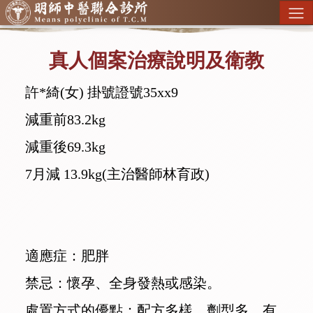
真人個案治療說明及衛教
許*綺(女) 掛號證號35xx9
減重前83.2kg
減重後69.3kg
7月減 13.9kg(主治醫師林育政)
適應症：肥胖
禁忌：懷孕、全身發熱或感染。
處置方式的優點：配方多樣、劑型多，有