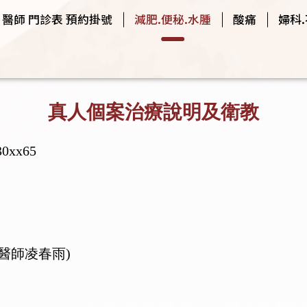
醫師 門診表 預約掛號
減肥.便秘.水腫
酸痛
婦科
真人個案治療說明及衛教
xx65
主治醫師凌春雨)