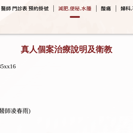
醫師 門診表 預約掛號
減肥.便秘.水腫
酸痛
婦科
真人個案治療說明及衛教
xx16
主治醫師凌春雨)