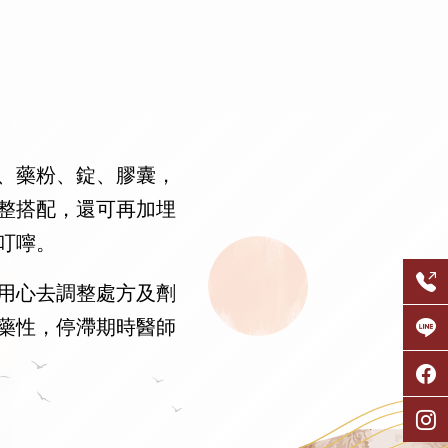
、藥粉、錠、膠囊，
整搭配，還可再加埋
叮嚀。
用心去調整處方及劑
藥性，停滯期時醫師