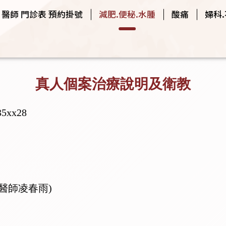
醫師 門診表 預約掛號
減肥.便秘.水腫
酸痛
婦科
真人個案治療說明及衛教
xx28
主治醫師凌春雨)