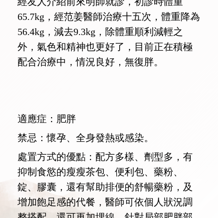
經友人介紹前來明師就診，初診時體重
65.7kg，經范姜醫師治療十五次，體重降為
56.4kg，減去9.3kg，除體重順利減輕之
外，氣色和精神也更好了，目前正在積極
配合治療中，情況良好，無復胖。
適應症：肥胖
禁忌：懷孕、全身發熱或感染。
處置方式的優點：配方多樣、劑型多，有
抑制食慾的瘦瘦茶包、便利包、藥粉、
錠、膠囊，還有幫助排便的舒暢藥粉，及
增加飽足感的代餐，醫師可依個人狀況調
整搭配，還可再加埋線，針對局部肥胖部