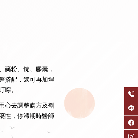
、藥粉、錠、膠囊，
整搭配，還可再加埋
叮嚀。
用心去調整處方及劑
藥性，停滯期時醫師