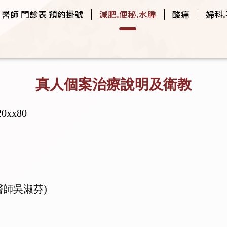
醫師 門診表 預約掛號
減肥.便秘.水腫
酸痛
婦科
真人個案治療說明及衛教
xx80
治醫師吳淑芬)