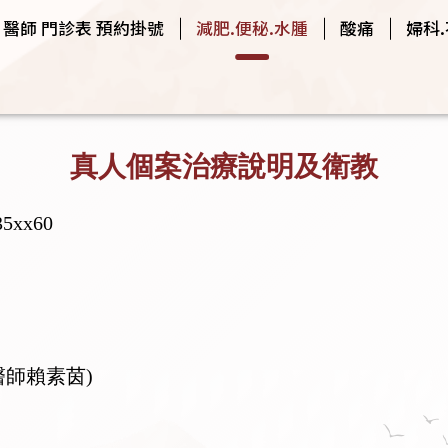
醫師 門診表 預約掛號
減肥.便秘.水腫
酸痛
婦科
真人個案治療說明及衛教
xx60
治醫師賴素茵)