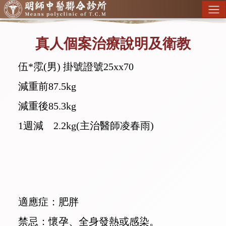
真人個案治療說明及衛教
伍*霐(男) 掛號證號25xx70
減重前87.5kg
減重後85.3kg
1週減 2.2kg(主治醫師凌春雨)
適應症：肥胖
禁忌：懷孕、全身發熱或感染。