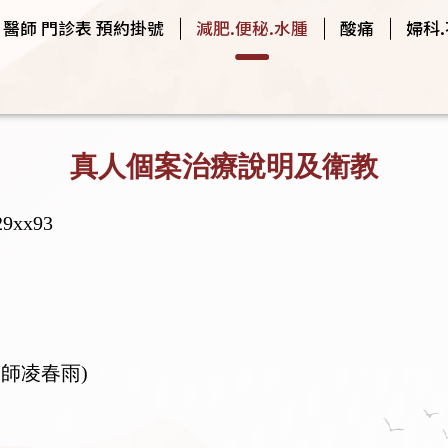
醫師 門診表 預約掛號
減肥.便秘.水腫
酸痛
婦科
真人個案治療說明及衛教
xx93
醫師凌春雨)