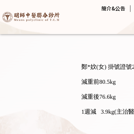
簡介&公告
鄭*妏(女) 掛號證號29
減重前80.5kg
減重後76.6kg
1週減 3.9kg
(主治