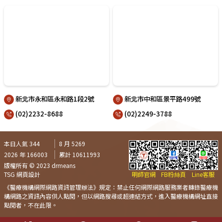
新北市永和區永和路1段2號
新北市中和區景平路499號
(02)2232-8688
(02)2249-3788
本日人氣 344
8 月 5269
2026 年 166003
累計 10611993
版權所有 © 2023 drmeans
TSG 網頁設計
明師官網
FB粉絲頁
Line客服
《醫療機構網際網路資訊管理辦法》規定：禁止任何網際網路服務業者轉錄醫療機
構網路之資訊內容供人點閱，但以網路搜尋或超連結方式，進入醫療機構網址直接
點閱者，不在此限。