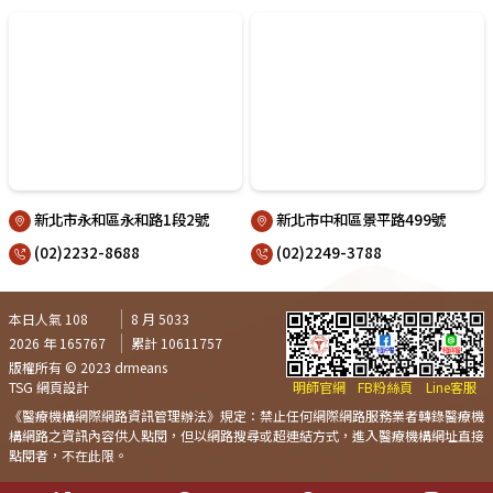
新北市永和區永和路1段2號
新北市中和區景平路499號
(02)2232-8688
(02)2249-3788
本日人氣 108
8 月 5033
2026 年 165767
累計 10611757
版權所有 © 2023 drmeans
TSG 網頁設計
明師官網
FB粉絲頁
Line客服
《醫療機構網際網路資訊管理辦法》規定：禁止任何網際網路服務業者轉錄醫療機
構網路之資訊內容供人點閱，但以網路搜尋或超連結方式，進入醫療機構網址直接
點閱者，不在此限。