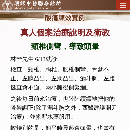
酸痛顯效實例
真人個案治療說明及衛教
頸椎側彎，導致頭暈
林**先生
6/13就診
檢查：頸椎、胸椎、腰椎側彎、骨盆不
正、左髖凸出、左肋凸出、漏斗胸、左腰
挺直會不適、兩小腿後側緊繃。
之後每日前來治療，也陸陸續續地把他的
骨架調正(除了漏斗胸之外，西醫建議開刀
治療)，並搭配水藥服用。
較特別的是，他平時晨起會頭暈，也曾有