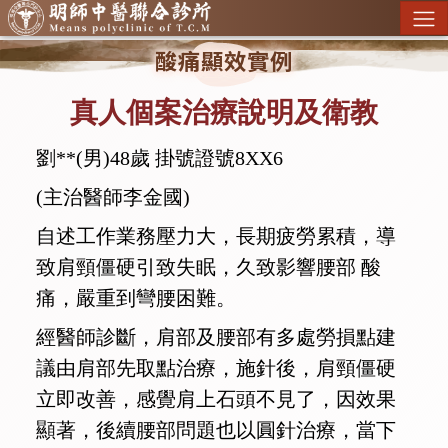
酸痛顯效實例
真人個案治療說明及衛教
劉**(男)48歲 掛號證號8XX6
(主治醫師李金國)
自述工作業務壓力大，長期疲勞累積，導
致肩頸僵硬引致失眠，久致影響腰部 酸
痛，嚴重到彎腰困難。
經醫師診斷，肩部及腰部有多處勞損點建
議由肩部先取點治療，施針後，肩頸僵硬
立即改善，感覺肩上石頭不見了，因效果
顯著，後續腰部問題也以圓針治療，當下