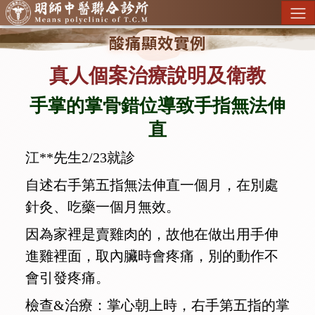
酸痛顯效實例
真人個案治療說明及衛教
手掌的掌骨錯位導致手指無法伸
直
江**先生2/23就診
自述右手第五指無法伸直一個月，在別處
針灸、吃藥一個月無效。
因為家裡是賣雞肉的，故他在做出用手伸
進雞裡面，取內臟時會疼痛，別的動作不
會引發疼痛。
檢查&治療：掌心朝上時，右手第五指的掌