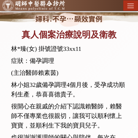
婦科.不孕…顯效實例
真人個案治療說明及衛教
林*臻(女) 掛號證號33xx11
症狀：備孕調理
(主治醫師賴素茵)
林小姐32歲備孕調理4個月後，受孕成功順
利生產，恭喜喜德貴子。
很開心在親戚的介紹下認識賴醫師，賴醫
師不僅專業也很親切，讓我可以順利懷上
寶寶，並順利生下我的寶貝兒子。
也很謝謝護理師的關心與陪伴，每次在