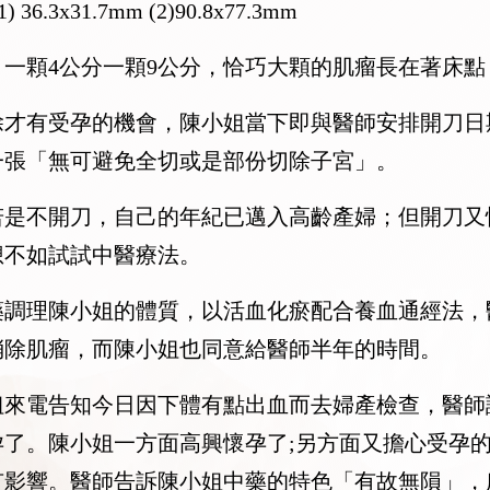
(1) 36.3x31.7mm (2)90.8x77.3mm
一顆4公分一顆9公分，恰巧大顆的肌瘤長在著床
除才有受孕的機會，陳小姐當下即與醫師安排開刀日
一張「無可避免全切或是部份切除子宮」。
若是不開刀，自己的年紀已邁入高齡產婦；但開刀又
想不如試試中醫療法。
藥調理陳小姐的體質，以活血化瘀配合養血通經法，
消除肌瘤，而陳小姐也同意給醫師半年的時間。
姐來電告知今日因下體有點出血而去婦產檢查，醫師
孕了。陳小姐一方面高興懷孕了;另方面又擔心受孕
有影響。醫師告訴陳小姐中藥的特色「有故無隕」，