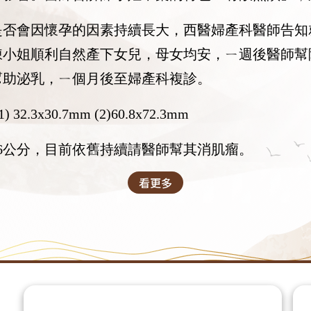
是否會因懷孕的因素持續長大，西醫婦產科醫師告知
陳小姐順利自然產下女兒，母女均安，ㄧ週後醫師幫
幫助泌乳，ㄧ個月後至婦產科複診。
(1) 32.3x30.7mm (2)60.8x72.3mm
6公分，目前依舊持續請醫師幫其消肌瘤。
看更多