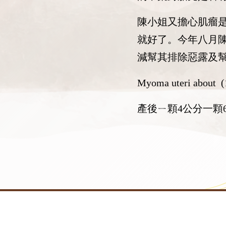
陳小姐又擔心肌瘤
就好了。今年八月
減幫其排除惡露及
Myoma uteri about 
產後ㄧ顆4公分一顆