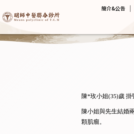
簡介&公告
陳*玫小姐(35)歲 掛
陳小姐與先生結婚
顆肌瘤。