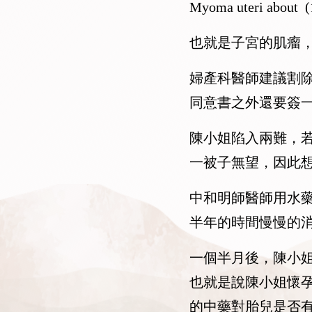
Myoma uteri about 
也就是子宮的肌瘤，
婦產科醫師建議割
同意書之外還要簽
陳小姐陷入兩難，
一被子無望，因此
中和明師醫師用水
半年的時間慢慢的
一個半月後，陳小
也就是說陳小姐懷
的中藥對胎兒是否