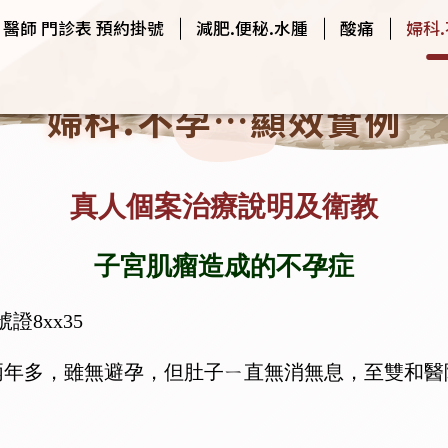
醫師 門診表 預約掛號
減肥.便秘.水腫
酸痛
婦科
婦科.不孕…顯效實例
真人個案治療說明及衛教
子宮肌瘤造成的不孕症
號證8xx35
兩年多，雖無避孕，但肚子ㄧ直無消無息，至雙和醫