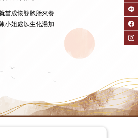
就當成懷雙胞胎來養
陳小姐處以生化湯加