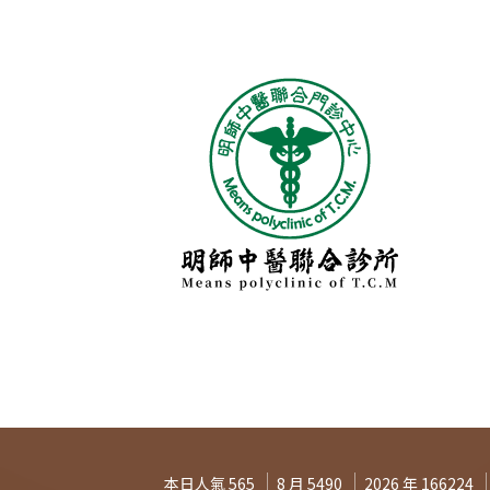
本日人氣 565
8 月 5490
2026 年 166224