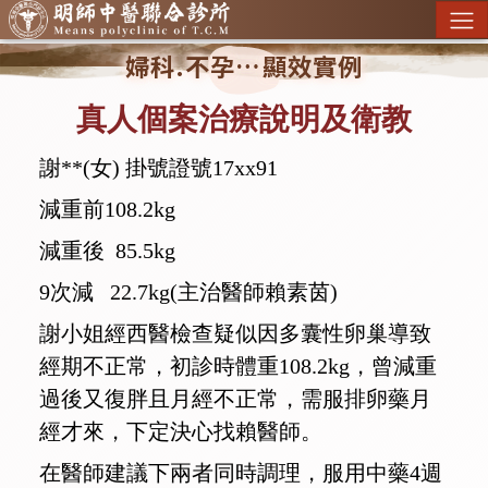
婦科.不孕…顯效實例
真人個案治療說明及衛教
謝**(女) 掛號證號17xx91
減重前108.2kg
減重後 85.5kg
9次減 22.7kg(主治醫師賴素茵)
謝小姐經西醫檢查疑似因多囊性卵巢導致
經期不正常，初診時體重108.2kg，曾減重
過後又復胖且月經不正常，需服排卵藥月
經才來，下定決心找賴醫師。
在醫師建議下兩者同時調理，服用中藥4週